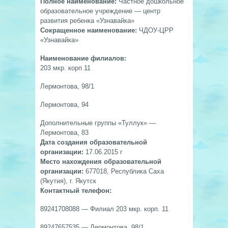
Полное наименование:
Частное дошкольное
образовательное учреждение — центр
развития ребенка «Узнавайка»
Сокращенное наименование:
ЧДОУ-ЦРР
«Узнавайка»
Наименование филиалов:
203 мкр. корп 11
Лермонтова, 98/1
Лермонтова, 94
Дополнительные группы «Туллук» —
Лермонтова, 83
Дата создания образовательной
организации:
17.06.2015 г
Место нахождения образовательной
организации:
677018, Республика Саха
(Якутия), г. Якутск
Контактный телефон:
89241708088 — Филиал 203 мкр. корп. 11
89247657535 — Лермонтова, 98/1