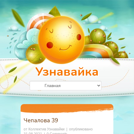
Узнавайка
Чепалова 39
от
Коллектив Узнавайки
| опубликовано